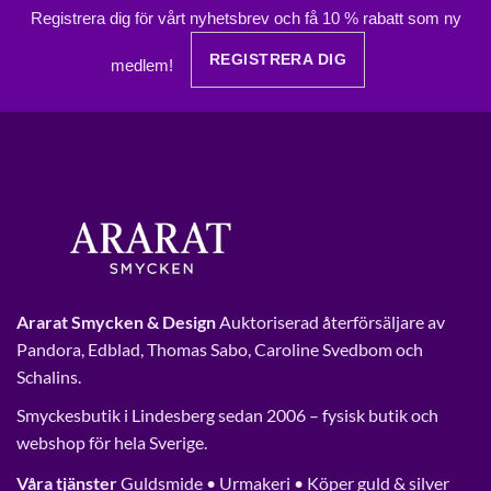
1295,00 kr.
849,00 kr.
1898,00 kr.
899,00 kr.
Registrera dig för vårt nyhetsbrev och få 10 % rabatt som ny
REGISTRERA DIG
medlem!
Ararat Smycken & Design
Auktoriserad återförsäljare av
Pandora, Edblad, Thomas Sabo, Caroline Svedbom och
Schalins.
Smyckesbutik i Lindesberg sedan 2006 – fysisk butik och
webshop för hela Sverige.
Våra tjänster
Guldsmide • Urmakeri • Köper guld & silver