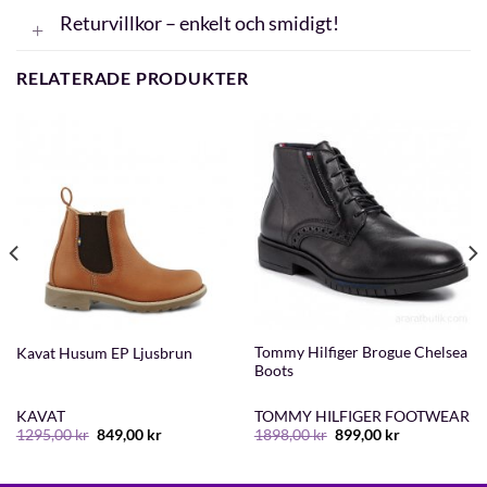
Returvillkor – enkelt och smidigt!
RELATERADE PRODUKTER
Tommy Hilfiger Brogue Chelsea
Kavat Husum EP Ljusbrun
Boots
KAVAT
TOMMY HILFIGER FOOTWEAR
Det
Det
Det
Det
1295,00
kr
849,00
kr
1898,00
kr
899,00
kr
ursprungliga
nuvarande
ursprungliga
nuvarande
priset
priset
priset
priset
var:
är:
var:
är: