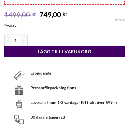
Det
Det
1499,00
749,00
kr
kr
ursprungliga
nuvarande
RENSA
Storlek
priset
priset
var:
är:
Lacoste Sneakers Lt Sense 120 1 Sma mängd
1499,00 kr.
749,00 kr.
LÄGG TILL I VARUKORG
Erbjudande
Presentförpackning finns
Leverans inom 1-3 vardagar Fri frakt över 599 kr
30 dagars ångerrätt