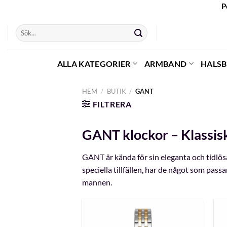
Skip
P
to
Sök
content
efter:
ALLA KATEGORIER
ARMBAND
HALS
HEM
/
BUTIK
/
GANT
FILTRERA
GANT klockor – Klassisk 
GANT är kända för sin eleganta och tidlösa
speciella tillfällen, har de något som pass
mannen.