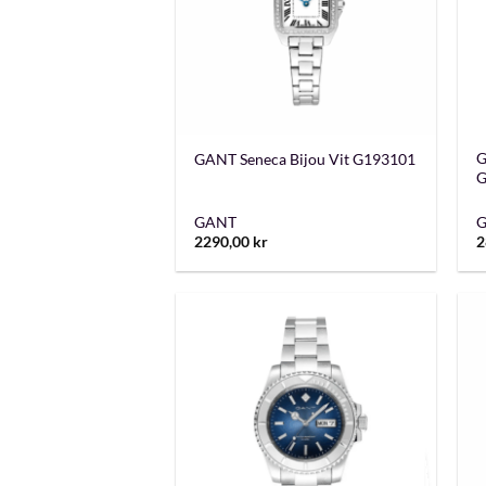
+
G
GANT Seneca Bijou Vit G193101
G
GANT
2290,00
kr
2