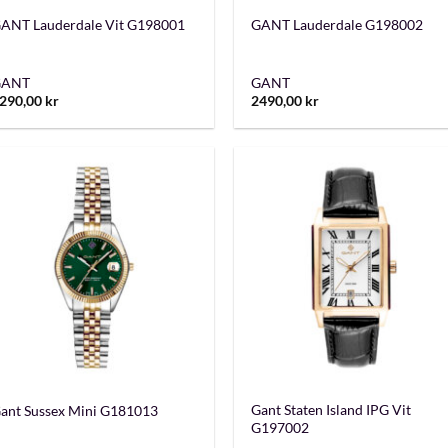
ANT Lauderdale Vit G198001
GANT Lauderdale G198002
GANT
GANT
290,00
kr
2490,00
kr
+
+
Gant Staten Island IPG Vit
ant Sussex Mini G181013
G197002