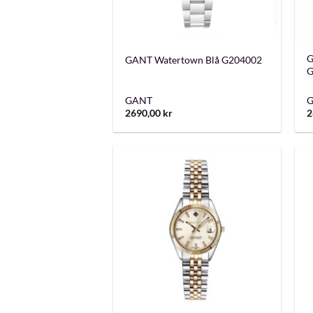
+
G
GANT Watertown Blå G204002
G
GANT
2690,00
kr
2
+