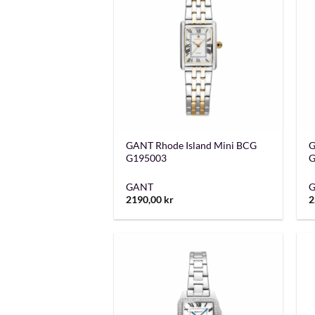
+
GANT Rhode Island Mini BCG
G
G195003
G
GANT
2190,00
kr
2