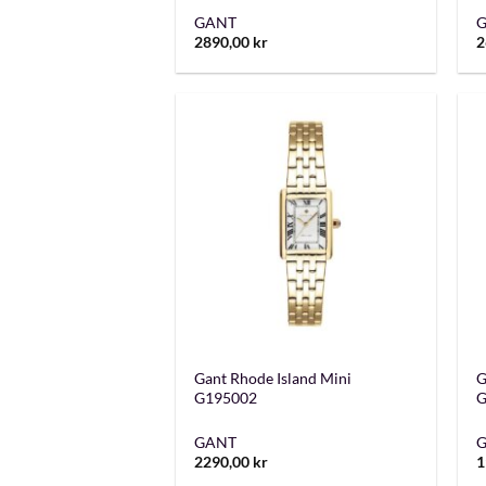
GANT
2890,00
kr
2
+
Gant Rhode Island Mini
G
G195002
G
GANT
2290,00
kr
1