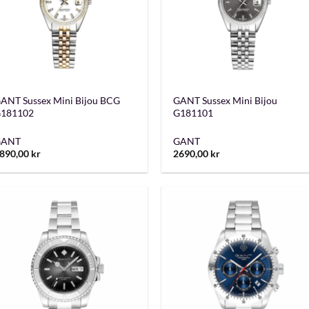
+
+
ANT Sussex Mini Bijou BCG
GANT Sussex Mini Bijou
181102
G181101
GANT
GANT
890,00
kr
2690,00
kr