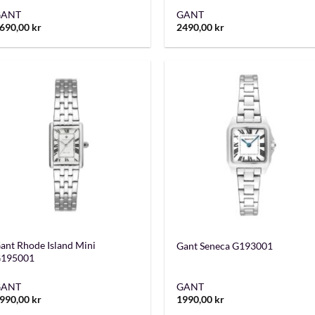
GANT
GANT
690,00
kr
2490,00
kr
+
+
ant Rhode Island Mini
Gant Seneca G193001
195001
GANT
GANT
990,00
kr
1990,00
kr