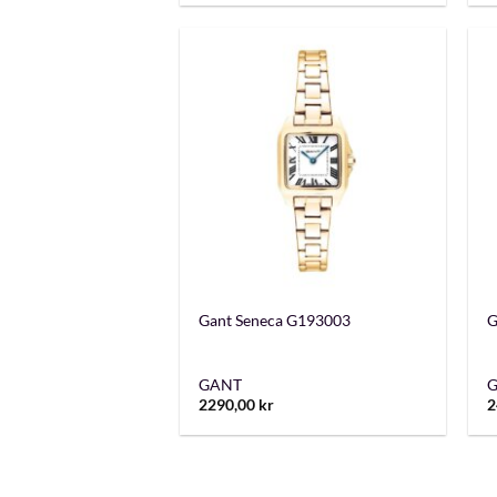
+
Gant Seneca G193003
G
GANT
2290,00
kr
2