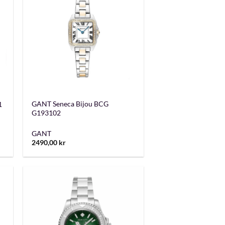
+
GANT Seneca Bijou BCG
1
G193102
GANT
2490,00
kr