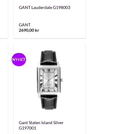
GANT Lauderdale G198003
GANT
2690,00
kr
NYHET
+
Gant Staten Island Silver
G197001