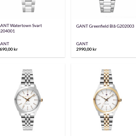
+
+
ANT Watertown Svart
GANT Greenfield Blå G202003
204001
GANT
GANT
690,00
kr
2990,00
kr
+
+