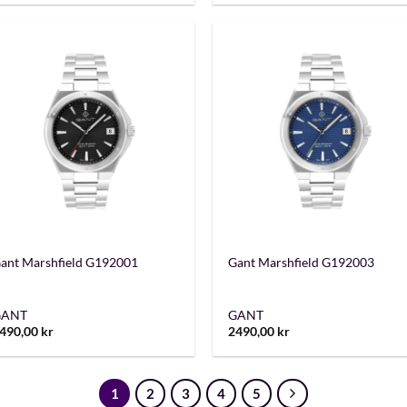
+
+
ant Marshfield G192001
Gant Marshfield G192003
GANT
GANT
490,00
kr
2490,00
kr
1
2
3
4
5