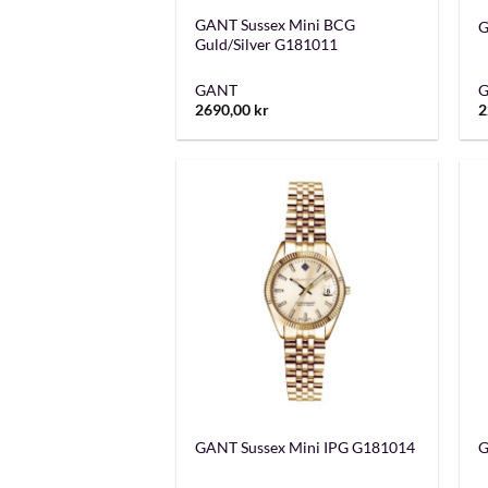
GANT Sussex Mini BCG
G
Guld/Silver G181011
GANT
2690,00
kr
2
+
GANT Sussex Mini IPG G181014
G