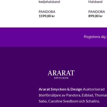
kedjehalsband
Halsband
ORA
PANDORA
PANDORA
kr
1599,00
kr
899,00
kr
Registrera dig
Ararat Smycken & Design
Auktoriserad
återförsäljare av Pandora, Edblad, Thoma
Sabo, Caroline Svedbom och Schalins.