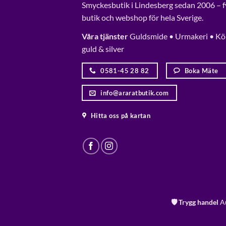
Smyckesbutik i Lindesberg sedan 2006 – f
butik och webshop för hela Sverige.
Våra tjänster
Guldsmide • Urmakeri • Kö
guld & silver
0581-45 28 82
Boka Mäte
info@araratbutik.com
Hitta oss på kartan
🛡️ Trygg handel
Au