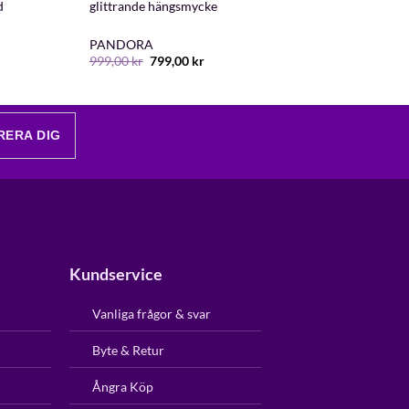
d
glittrande hängsmycke
PANDORA
Det
Det
999,00
kr
799,00
kr
ursprungliga
nuvarande
priset
priset
var:
är:
999,00 kr.
799,00 kr.
RERA DIG
Kundservice
Vanliga frågor & svar
Byte & Retur
Ångra Köp