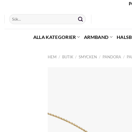
Skip
P
to
Sök
content
efter:
ALLA KATEGORIER
ARMBAND
HALS
HEM
/
BUTIK
/
SMYCKEN
/
PANDORA
/
PA