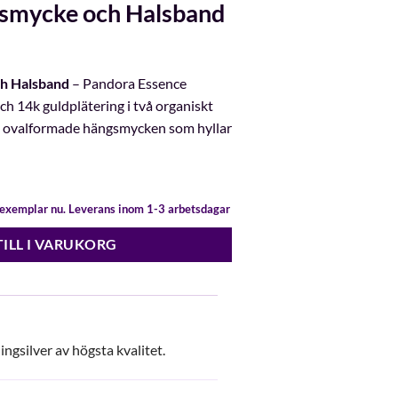
gsmycke och Halsband
h Halsband
– Pandora Essence
ch 14k guldplätering i två organiskt
e ovalformade hängsmycken som hyllar
t exemplar nu. Leverans inom 1-3 arbetsdagar
TILL I VARUKORG
lingsilver av högsta kvalitet.