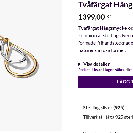
Tvåfärgat Hän
1399,00
kr
Tvåfärgat Hängsmycke oc
kombinerar sterlingsilver o
formade, frihandstecknad
naturens mjuka former.
Visa detaljer
Endast 1 kvar i lager-säkra dit
LÄGG 
Sterling silver (925)
Tillverkat i äkta 925 ster