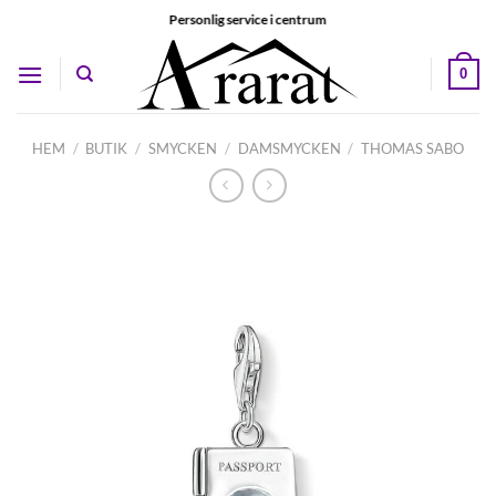
Skip
Personlig service i centrum
to
content
0
HEM
/
BUTIK
/
SMYCKEN
/
DAMSMYCKEN
/
THOMAS SABO