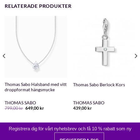
RELATERADE PRODUKTER
Thomas Sabo Halsband med vitt
Thomas Sabo Berlock Kors
droppformat hängsmycke
THOMAS SABO
THOMAS SABO
Det
Det
799,00
kr
649,00
kr
439,00
kr
ursprungliga
nuvarande
priset
priset
var:
är:
799,00 kr.
649,00 kr.
Registrera dig för vårt nyhetsbrev och få 10 % rabatt som ny