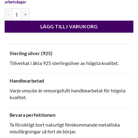
arbetsdagar
Silverörhängen med rosa zirkonia i briljantslipning mängd
LÄGG TILL I VARUKORG
Sterling silver (925)
Tillverkat i äkta 925 sterlingsilver av högsta kvalitet.
Handbearbetad
Varje smycke är omsorgsfullt handbearbetat för högsta
kvalitet.
Bevara perfektionen
Ta försiktigt bort naturligt förekommande metalliska
missfärgningar så fort de börjar.