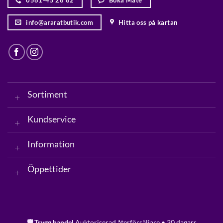
info@araratbutik.com
Hitta oss på kartan
Sortiment
Kundservice
Information
Öppettider
🛡️ Trygg handel
Auktoriserad återförsäljare • 30 dagars