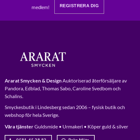
REGISTRERA DIG
medlem!
Ararat Smycken & Design
Auktoriserad återförsäljare av
Pandora, Edblad, Thomas Sabo, Caroline Svedbom och
Schalins.
Smyckesbutik i Lindesberg sedan 2006 – fysisk butik och
webshop för hela Sverige.
Våra tjänster
Guldsmide • Urmakeri • Köper guld & silver
0581-45 28 82
Boka Mäte