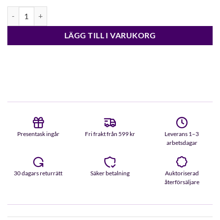
Snö Nuit ovalt örhänge silver mängd
LÄGG TILL I VARUKORG
Presentask ingår
Fri frakt från 599 kr
Leverans 1–3
arbetsdagar
30 dagars returrätt
Säker betalning
Auktoriserad
återförsäljare