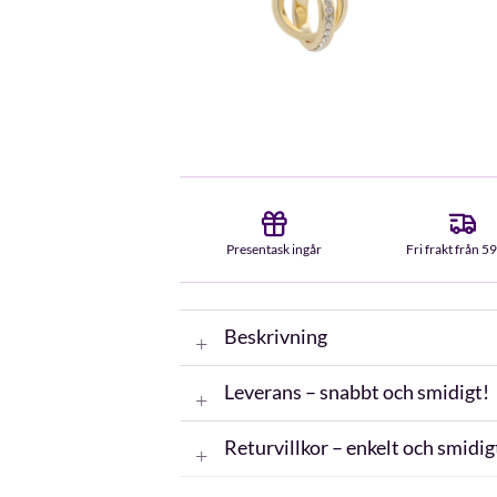
Presentask ingår
Fri frakt från 5
Beskrivning
Leverans – snabbt och smidigt!
Returvillkor – enkelt och smidig