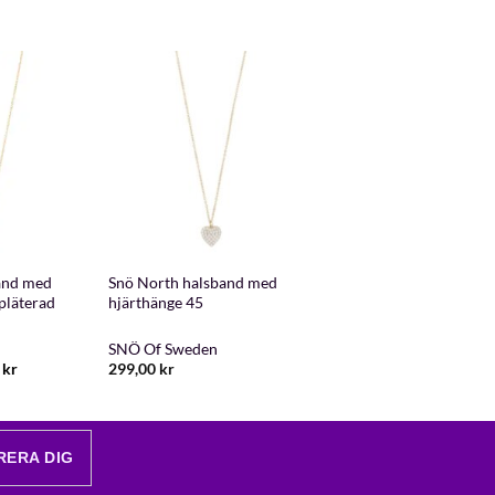
+
and med
Snö North halsband med
pläterad
hjärthänge 45
SNÖ Of Sweden
Det
0
kr
299,00
kr
ngliga
nuvarande
priset
är:
kr.
249,50 kr.
RERA DIG