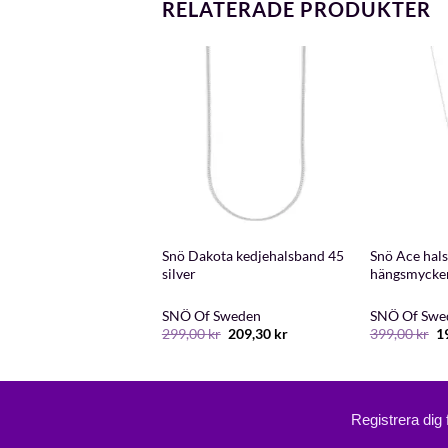
RELATERADE PRODUKTER
+
+
yfair halsband med
Snö Dakota kedjehalsband 45
Snö Ace hal
45 Guldpläterad
silver
hängsmycken
 Sweden
SNÖ Of Sweden
SNÖ Of Swe
Det
Det
D
kr
299,00
kr
209,30
kr
399,00
kr
1
ursprungliga
nuvarande
u
priset
priset
pr
var:
är:
va
299,00 kr.
209,30 kr.
39
Registrera dig