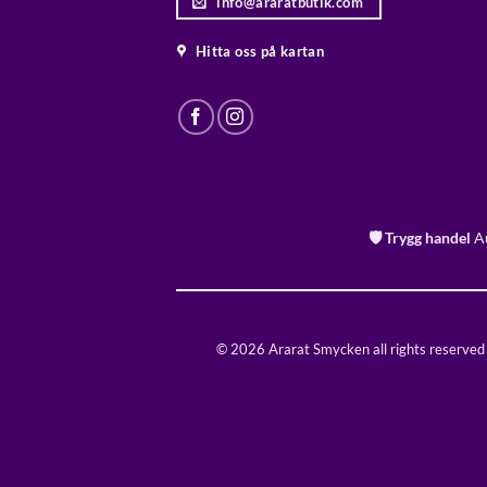
info@araratbutik.com
Hitta oss på kartan
🛡️ Trygg handel
Au
© 2026 Ararat Smycken all rights reserved