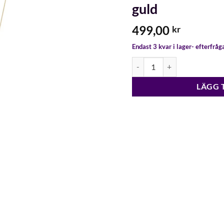
guld
499,00
kr
Endast 3 kvar i lager- efterfrå
Snö Connected halsband med
LÄGG 