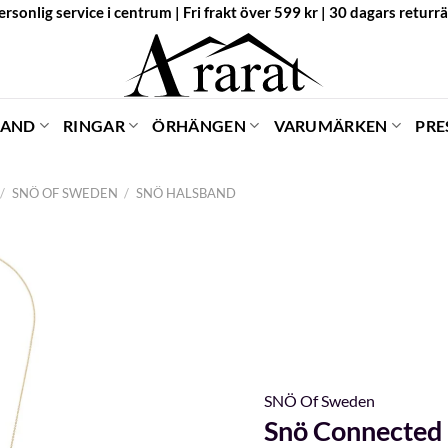
ersonlig service i centrum | Fri frakt över 599 kr | 30 dagars returrä
BAND
RINGAR
ÖRHÄNGEN
VARUMÄRKEN
PRE
/
SNÖ OF SWEDEN
/
SNÖ HALSBAND
SNÖ Of Sweden
Snö Connected