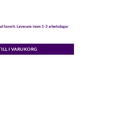
gad favorit. Leverans inom 1-3 arbetsdagar
 hänge guld mängd
TILL I VARUKORG