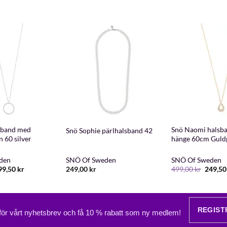
+
+
sband med
Snö Naomi halsb
Snö Sophie pärlhalsband 42
 60 silver
hänge 60cm Guld
den
SNÖ Of Sweden
SNÖ Of Sweden
et
Det
Det
99,50
kr
249,00
kr
499,00
kr
249,5
rsprungliga
nuvarande
urspru
iset
priset
priset
r:
är:
var:
9,00 kr.
199,50 kr.
499,00 
REGIST
 för vårt nyhetsbrev och få 10 % rabatt som ny medlem!