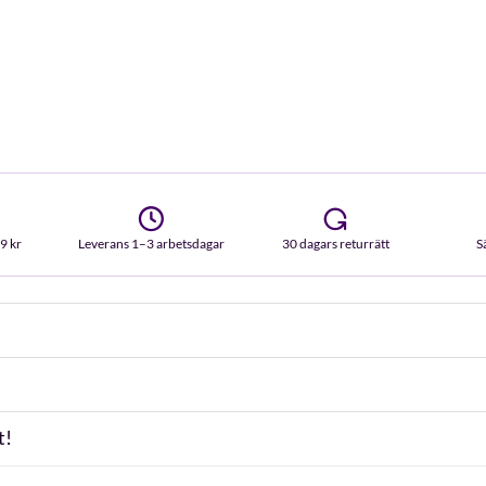
99 kr
Leverans 1–3 arbetsdagar
30 dagars returrätt
S
t!