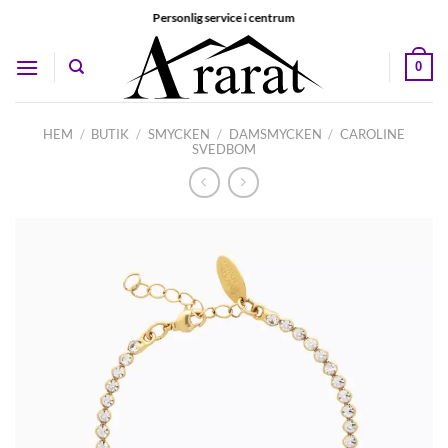
Skip
Personlig service i centrum
to
content
0
HEM
/
BUTIK
/
SMYCKEN
/
DAMSMYCKEN
/
CAROLINE
SVEDBOM