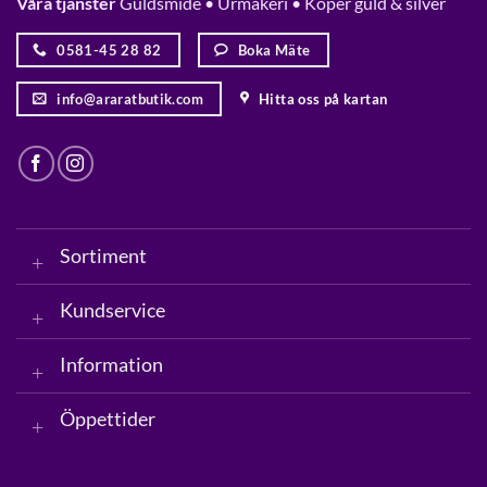
Våra tjänster
Guldsmide • Urmakeri • Köper guld & silver
0581-45 28 82
Boka Mäte
info@araratbutik.com
Hitta oss på kartan
Sortiment
Kundservice
Information
Öppettider