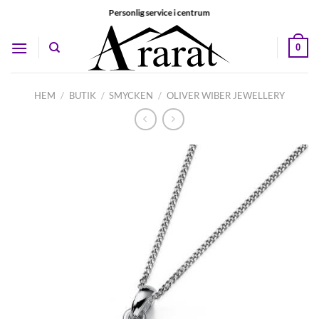
Skip
Personlig service i centrum
to
content
0
HEM
/
BUTIK
/
SMYCKEN
/
OLIVER WIBER JEWELLERY