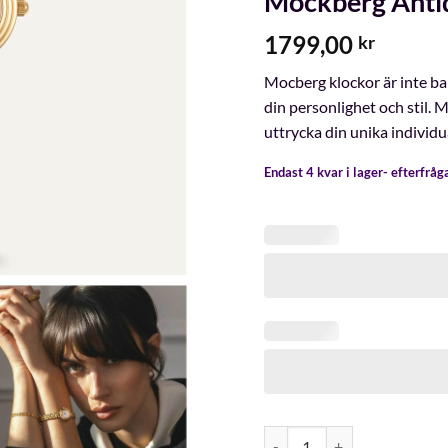
Mockberg Anti
1799,00
kr
Mocberg klockor är inte bar
din personlighet och stil.
uttrycka din unika individua
Endast 4 kvar i lager- efterfrå
Mockberg Antique Gold Wat