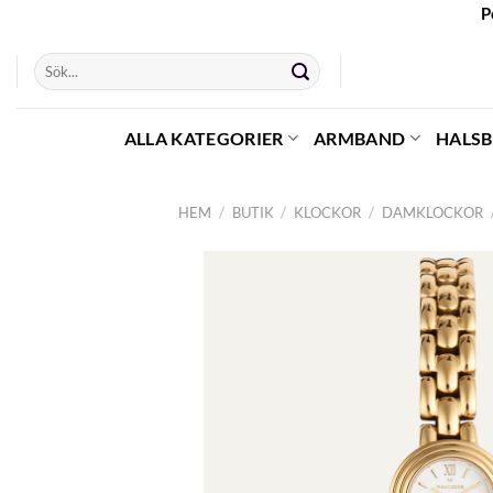
Skip
P
to
Sök
content
efter:
ALLA KATEGORIER
ARMBAND
HALS
HEM
/
BUTIK
/
KLOCKOR
/
DAMKLOCKOR