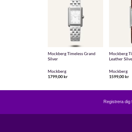
+
+
rg Classic Gold 25
Mockberg Timeless Grand
Mockberg T
Silver
Leather Silv
erg
Mockberg
Mockberg
00
kr
1799,00
kr
1599,00
kr
Registrera dig