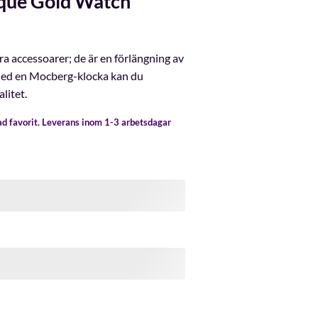
que Gold Watch
a accessoarer; de är en förlängning av
 Med en Mocberg-klocka kan du
litet.
gad favorit. Leverans inom 1-3 arbetsdagar
ch mängd