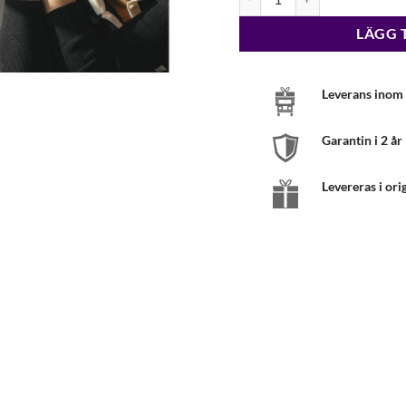
LÄGG 
Leverans inom 
Garantin i 2 år
Levereras i ori