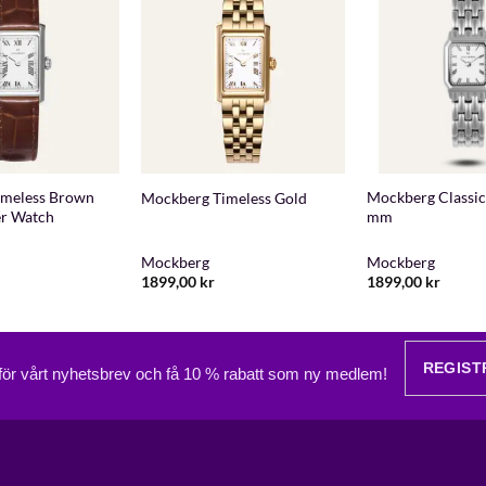
+
+
imeless Brown
Mockberg Classic 
Mockberg Timeless Gold
er Watch
mm
Mockberg
Mockberg
1899,00
kr
1899,00
kr
REGIST
 för vårt nyhetsbrev och få 10 % rabatt som ny medlem!