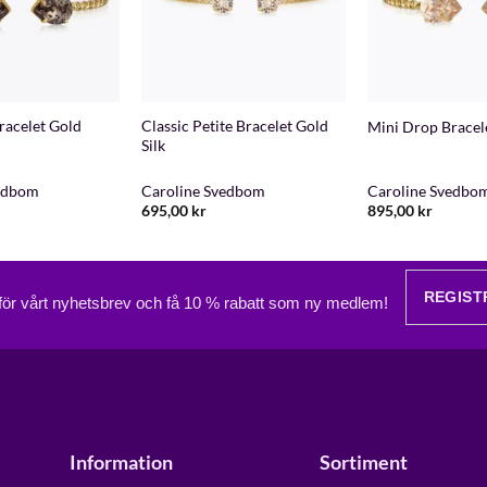
+
+
racelet Gold
Classic Petite Bracelet Gold
Mini Drop Bracele
Silk
vedbom
Caroline Svedbom
Caroline Svedbo
695,00
kr
895,00
kr
REGIST
 för vårt nyhetsbrev och få 10 % rabatt som ny medlem!
Information
Sortiment