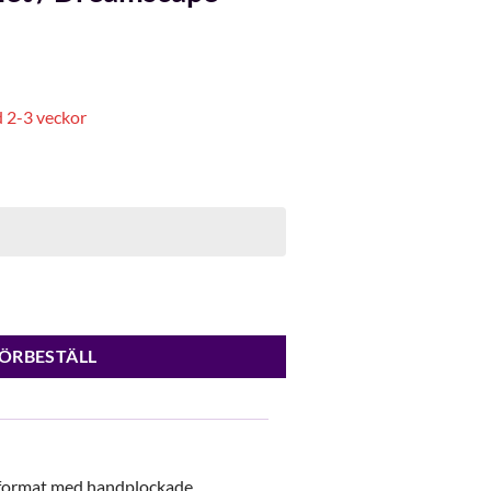
d 2-3 veckor
cape Combo mängd
ÖRBESTÄLL
utformat med handplockade