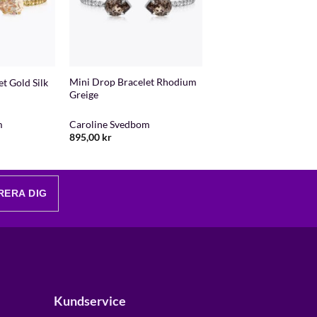
+
Mini Drop Bracelet Rhodium
t Gold Silk
Greige
m
Caroline Svedbom
895,00
kr
RERA DIG
Kundservice