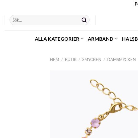
Skip
P
to
Sök
content
efter:
ALLA KATEGORIER
ARMBAND
HALS
HEM
/
BUTIK
/
SMYCKEN
/
DAMSMYCKEN