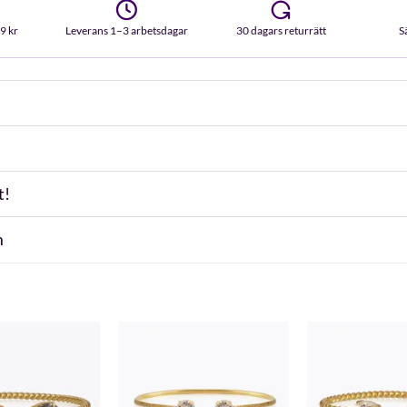
99 kr
Leverans 1–3 arbetsdagar
30 dagars returrätt
S
t!
m