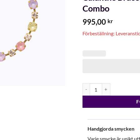
Combo
995,00
kr
Förbeställning: Leveransti
Calanthe Bracelet / Dreams
F
Handgjorda smycken
Varje smycke är unikt 