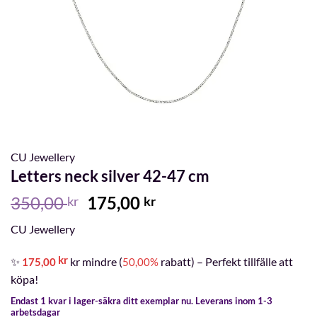
CU Jewellery
Letters neck silver 42-47 cm
Det
Det
350,00
175,00
kr
kr
ursprungliga
nuvarande
CU Jewellery
priset
priset
var:
är:
kr
✨
kr mindre (
rabatt) – Perfekt tillfälle att
175,00
50,00%
350,00 kr.
175,00 kr.
köpa!
Endast 1 kvar i lager-säkra ditt exemplar nu. Leverans inom 1-3
arbetsdagar