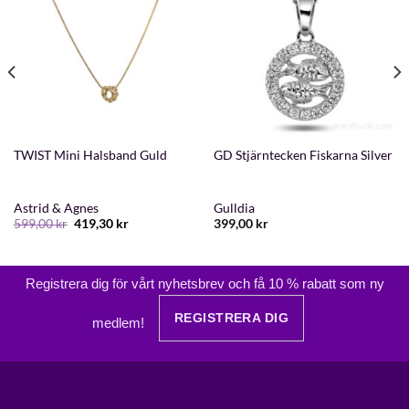
TWIST Mini Halsband Guld
GD Stjärntecken Fiskarna Silver
Astrid & Agnes
Gulldia
Det
Det
599,00
kr
419,30
kr
399,00
kr
ursprungliga
nuvarande
priset
priset
var:
är:
599,00 kr.
419,30 kr.
Registrera dig för vårt nyhetsbrev och få 10 % rabatt som ny
REGISTRERA DIG
medlem!