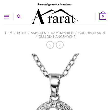
Skip
Personlig service i centrum
to
content
0
HEM
/
BUTIK
/
SMYCKEN
/
DAMSMYCKEN
/
GULLDIA DESIGN
/
GULLDIA HÄNGSMYCKE