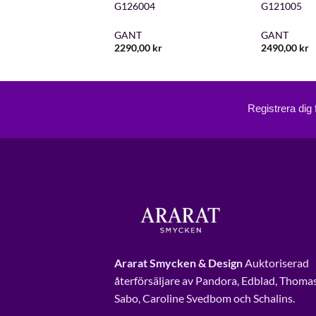
01
G126004
G121005
GANT
GANT
00
kr
2290,00
kr
2490,00
kr
Registrera dig
Ararat Smycken & Design
Auktoriserad
återförsäljare av Pandora, Edblad, Thoma
Sabo, Caroline Svedbom och Schalins.