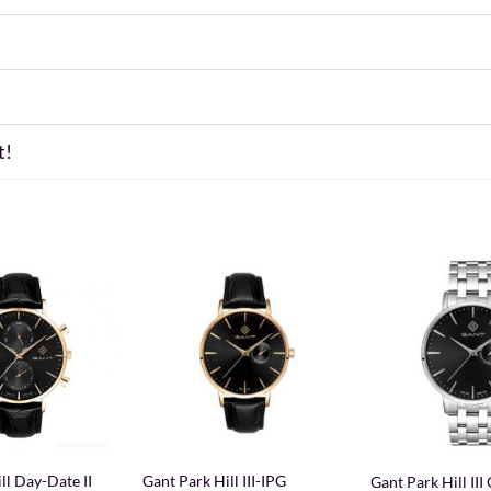
t!
+
+
ll Day-Date II
Gant Park Hill III-IPG
Gant Park Hill II