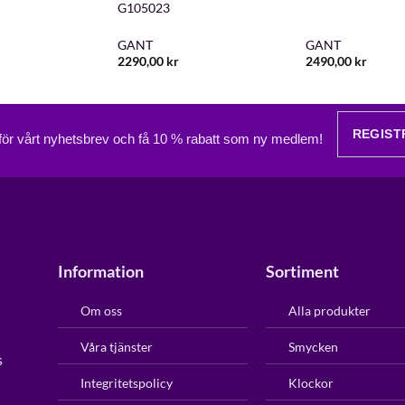
G105023
GANT
GANT
2290,00
kr
2490,00
kr
REGIST
 för vårt nyhetsbrev och få 10 % rabatt som ny medlem!
Information
Sortiment
Om oss
Alla produkter
Våra tjänster
Smycken
s
Integritetspolicy
Klockor