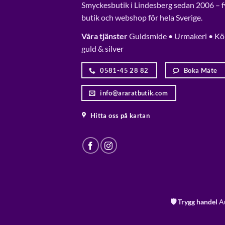
Smyckesbutik i Lindesberg sedan 2006 – f
butik och webshop för hela Sverige.
Våra tjänster
Guldsmide • Urmakeri • Kö
guld & silver
0581-45 28 82
Boka Mäte
info@araratbutik.com
Hitta oss på kartan
🛡️ Trygg handel
Au