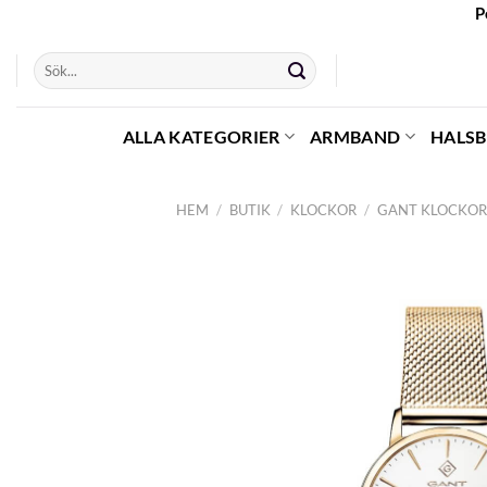
Skip
P
to
Sök
content
efter:
ALLA KATEGORIER
ARMBAND
HALS
HEM
/
BUTIK
/
KLOCKOR
/
GANT KLOCKOR