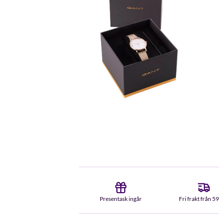
Presentask ingår
Fri frakt från 5