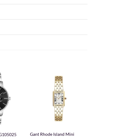
+
Gant Rhode Island Mini
I G105025