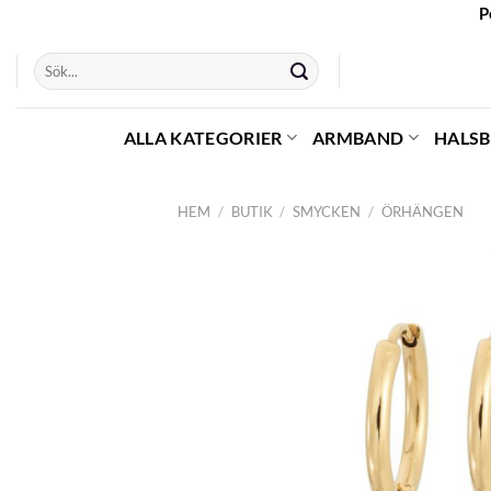
Skip
P
to
Sök
content
efter:
ALLA KATEGORIER
ARMBAND
HALS
HEM
/
BUTIK
/
SMYCKEN
/
ÖRHÄNGEN