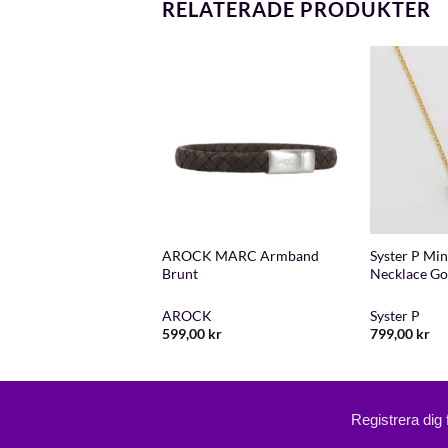
RELATERADE PRODUKTER
+
+
AROCK MARC Armband
Syster P Min
 ZAC Armband Svart
Brunt
Necklace Go
K
AROCK
Syster P
kr
599,00
kr
799,00
kr
Registrera dig