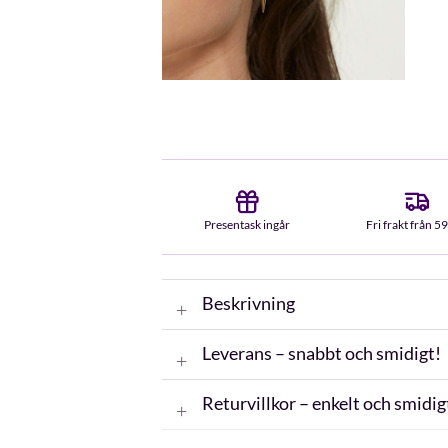
Presentask ingår
Fri frakt från 5
Beskrivning
Leverans – snabbt och smidigt!
Returvillkor – enkelt och smidig