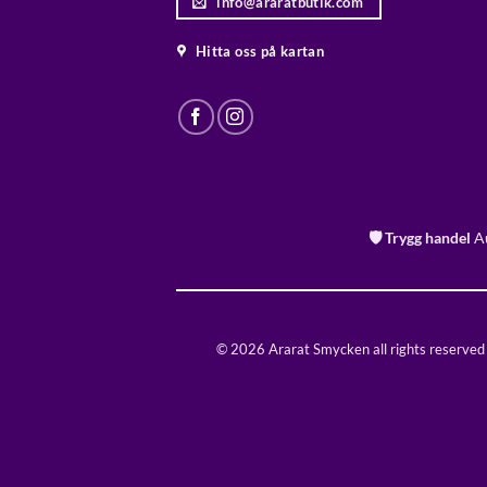
info@araratbutik.com
Hitta oss på kartan
🛡️ Trygg handel
Au
© 2026 Ararat Smycken all rights reserved