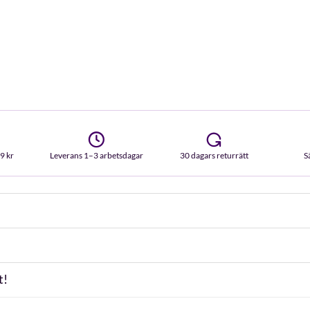
99 kr
Leverans 1–3 arbetsdagar
30 dagars returrätt
S
t!