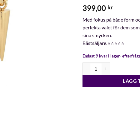
399,00
kr
Med fokus på både form oc
perfekta valet för dem som
sina smycken.
Bästsäljare.⭐️⭐️⭐️⭐️⭐️
Endast 9 kvar i lager- efterfrå
Edblad Peak Hoops G mängd
LÄGG 