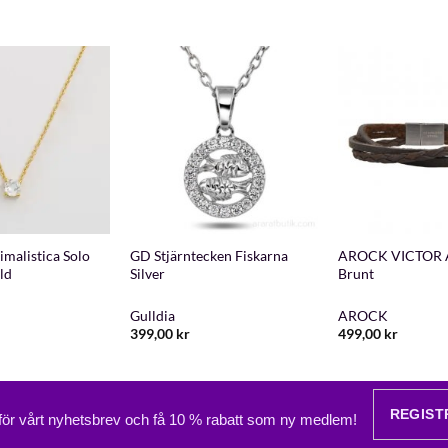
+
+
imalistica Solo
GD Stjärntecken Fiskarna
AROCK VICTOR 
ld
Silver
Brunt
Gulldia
AROCK
399,00
kr
499,00
kr
REGIST
 för vårt nyhetsbrev och få 10 % rabatt som ny medlem!