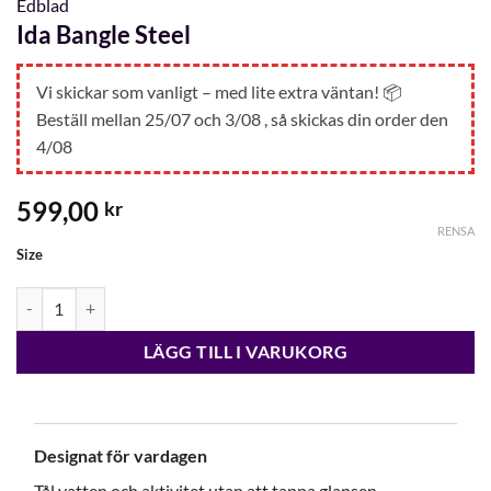
Edblad
Ida Bangle Steel
Vi skickar som vanligt – med lite extra väntan! 📦
Beställ mellan 25/07 och 3/08 , så skickas din order den
4/08
599,00
kr
RENSA
Size
Ida Bangle Steel mängd
LÄGG TILL I VARUKORG
Designat för vardagen
Tål vatten och aktivitet utan att tappa glansen.