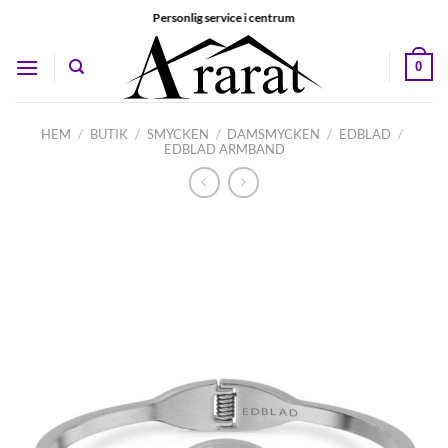
Skip
Personlig service i centrum
to
content
0
HEM
/
BUTIK
/
SMYCKEN
/
DAMSMYCKEN
/
EDBLAD
/
EDBLAD ARMBAND