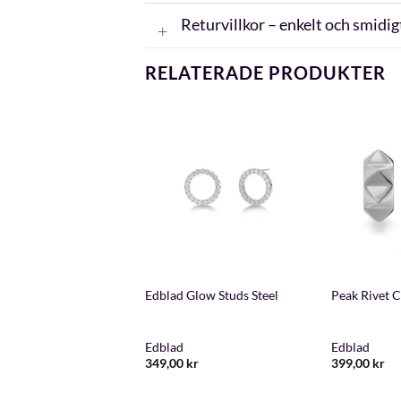
Returvillkor – enkelt och smidig
RELATERADE PRODUKTER
+
+
 Peak Hoops Steel
Edblad Glow Studs Steel
Peak Rivet C
Edblad
Edblad
kr
349,00
kr
399,00
kr