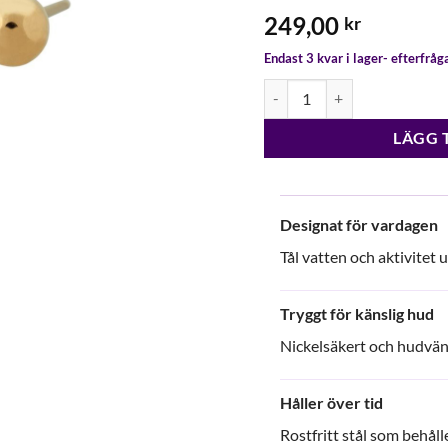
249,00
kr
Endast 3 kvar i lager- efterfrå
Edblad Plain Studs M Gold m
LÄGG 
Designat för vardagen
Tål vatten och aktivitet 
Tryggt för känslig hud
Nickelsäkert och hudvänl
Håller över tid
Rostfritt stål som behåller