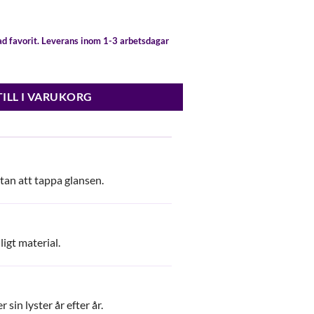
gad favorit. Leverans inom 1-3 arbetsdagar
ängd
TILL I VARUKORG
utan att tappa glansen.
igt material.
 sin lyster år efter år.