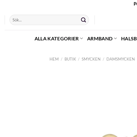
Skip
P
to
Sök
content
efter:
ALLA KATEGORIER
ARMBAND
HALS
HEM
/
BUTIK
/
SMYCKEN
/
DAMSMYCKEN