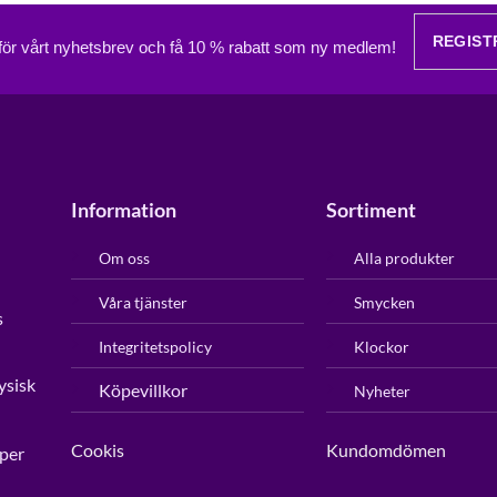
REGIST
 för vårt nyhetsbrev och få 10 % rabatt som ny medlem!
Information
Sortiment
Om oss
Alla produkter
Våra tjänster
Smycken
s
Integritetspolicy
Klockor
ysisk
Köpevillkor
Nyheter
Cookis
Kundomdömen
per