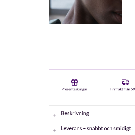
Presentask ingår
Fri frakt från 5
Beskrivning
Leverans – snabbt och smidigt!