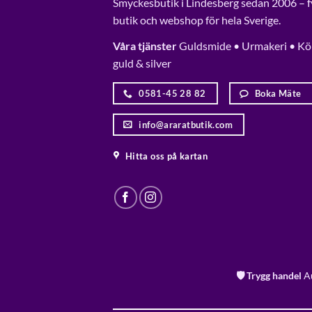
Smyckesbutik i Lindesberg sedan 2006 – f
butik och webshop för hela Sverige.
Våra tjänster
Guldsmide • Urmakeri • Kö
guld & silver
0581-45 28 82
Boka Mäte
info@araratbutik.com
Hitta oss på kartan
🛡️ Trygg handel
Au