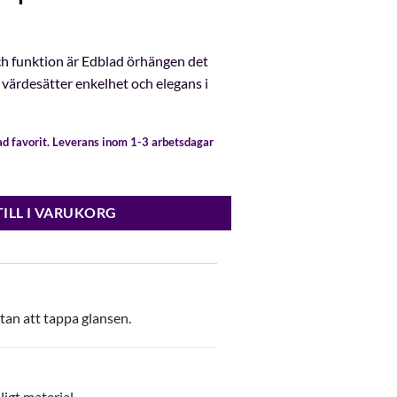
h funktion är Edblad örhängen det
 värdesätter enkelhet och elegans i
gad favorit. Leverans inom 1-3 arbetsdagar
ängd
TILL I VARUKORG
utan att tappa glansen.
igt material.