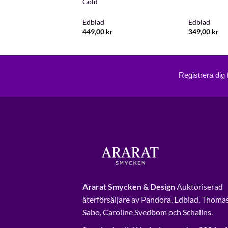
Gold
Gold
Edblad
Edblad
kr
449,00
kr
349,00
kr
Registrera dig
Ararat Smycken & Design
Auktoriserad
återförsäljare av Pandora, Edblad, Thoma
Sabo, Caroline Svedbom och Schalins.