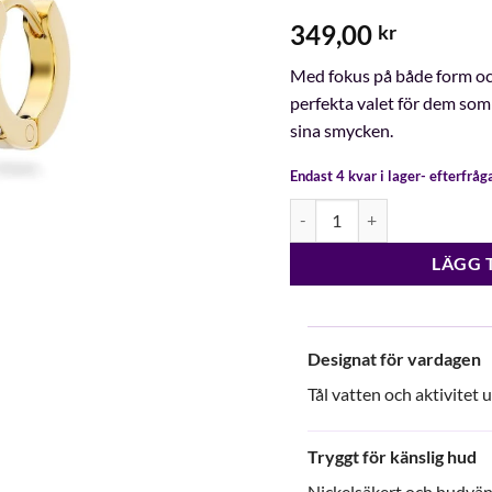
349,00
kr
Med fokus på både form oc
perfekta valet för dem som
sina smycken.
Endast 4 kvar i lager- efterfrå
Edblad Glow Hoops S Gold m
LÄGG 
Designat för vardagen
Tål vatten och aktivitet 
Tryggt för känslig hud
Nickelsäkert och hudvänl