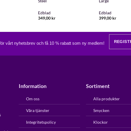
Steel
Large
Edblad
Edblad
349,00
kr
399,00
kr
REGIST
 för vårt nyhetsbrev och få 10 % rabatt som ny medlem!
Information
Sortiment
Om oss
Alla produkter
Våra tjänster
Smycken
s
Integritetspolicy
Klockor