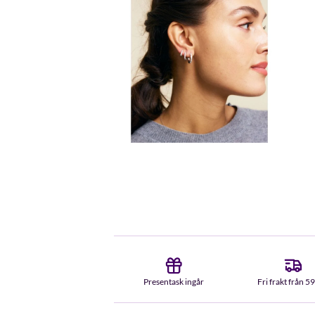
Presentask ingår
Fri frakt från 5