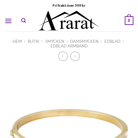
Skip
Fri frakt över 599 kr
to
content
0
HEM
/
BUTIK
/
SMYCKEN
/
DAMSMYCKEN
/
EDBLAD
/
EDBLAD ARMBAND