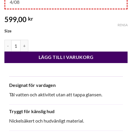
4/08
599,00
kr
RENSA
Size
Edblad Fave Bangle Gold mängd
LÄGG TILL I VARUKORG
Designat för vardagen
Tål vatten och aktivitet utan att tappa glansen.
Tryggt för känslig hud
Nickelsäkert och hudvänligt material.