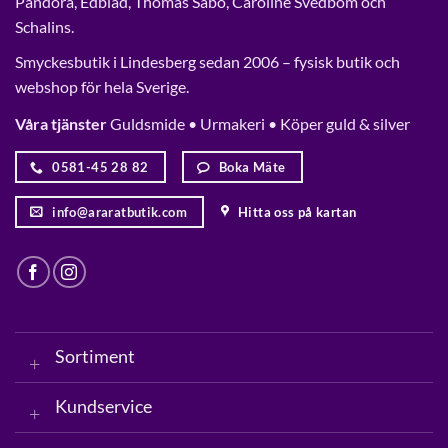
Pandora, Edblad, Thomas Sabo, Caroline Svedbom och
Schalins.
Smyckesbutik i Lindesberg sedan 2006 – fysisk butik och
webshop för hela Sverige.
Våra tjänster
Guldsmide • Urmakeri • Köper guld & silver
0581-45 28 82
Boka Mäte
info@araratbutik.com
Hitta oss på kartan
Sortiment
Kundservice