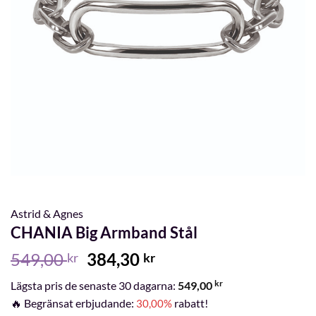
Astrid & Agnes
CHANIA Big Armband Stål
Det
Det
549,00
384,30
kr
kr
ursprungliga
nuvarande
kr
Lägsta pris de senaste 30 dagarna:
549,00
priset
priset
🔥 Begränsat erbjudande:
rabatt!
30,00%
var:
är: