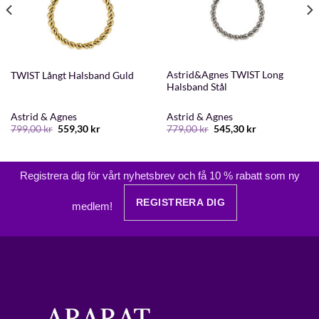
Astrid&Agnes TWIST Long
TWIST Långt Halsband Guld
Halsband Stål
Astrid & Agnes
Astrid & Agnes
Det
Det
Det
Det
799,00
kr
559,30
kr
779,00
kr
545,30
kr
ursprungliga
nuvarande
ursprungliga
nuvarande
priset
priset
priset
priset
var:
är:
var:
är:
799,00 kr.
559,30 kr.
779,00 kr.
545,30 kr.
Registrera dig för vårt nyhetsbrev och få 10 % rabatt som ny
REGISTRERA DIG
medlem!