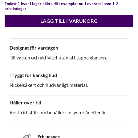
549,00 kr.
384,30 kr.
Endast 1 kvar i lager-säkra ditt exemplar nu. Leverans inom 1-3
arbetsdagar
LÄGG TILL I VARUKORG
Designat för vardagen
Tål vatten och aktivitet utan att tappa glansen.
Tryggt för känslig hud
Nickelsäkert och hudvänligt material.
Håller över tid
Rostfritt stål som behåller sin lyster år efter år.
Erbjudande