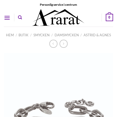
Skip
Personlig service i centrum
to
content
0
HEM
/
BUTIK
/
SMYCKEN
/
DAMSMYCKEN
/
ASTRID & AGNES