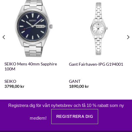
SEIKO Mens 40mm Sapphire
Gant Fairhaven-IPG G194001
100M
SEIKO
GANT
3798,00
kr
1890,00
kr
Registrera dig för vårt nyhetsbrev och få 10 % rabatt som ny
REGISTRERA DIG
medlem!