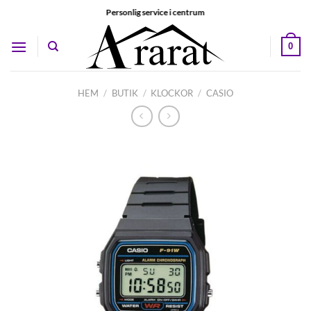
Skip
Personlig service i centrum
to
content
0
HEM
/
BUTIK
/
KLOCKOR
/
CASIO