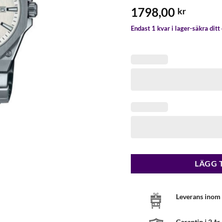
1798,00
kr
Endast 1 kvar i lager-säkra dit
LÄGG 
Leverans inom 
Garantin i 2 år