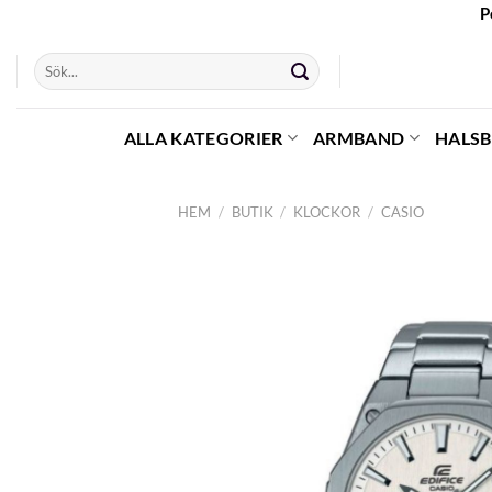
Skip
P
to
Sök
content
efter:
ALLA KATEGORIER
ARMBAND
HALS
HEM
/
BUTIK
/
KLOCKOR
/
CASIO