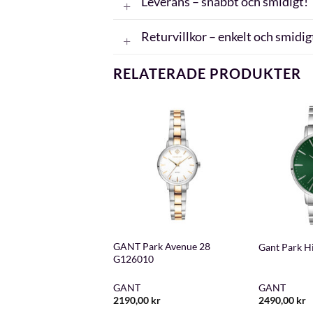
Leverans – snabbt och smidigt!
Returvillkor – enkelt och smidig
RELATERADE PRODUKTER
+
+
Mens 40mm Sapphire
GANT Park Avenue 28
Gant Park Hi
G126010
GANT
GANT
00
kr
2190,00
kr
2490,00
kr