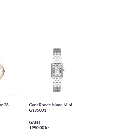
+
e 28
Gant Rhode Island Mini
G195001
GANT
1990,00
kr