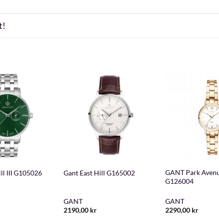
t!
+
+
GANT Park Avenu
ll III G105026
Gant East Hill G165002
G126004
GANT
GANT
2190,00
kr
2290,00
kr