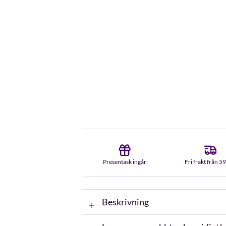
Presentask ingår
Fri frakt från 5
Beskrivning