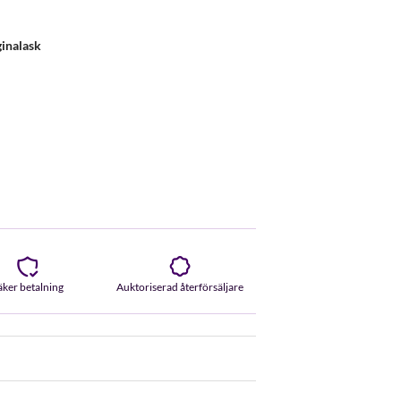
ginalask
äker betalning
Auktoriserad återförsäljare