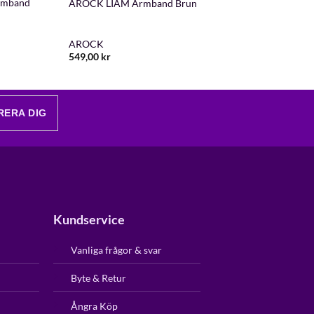
rmband
AROCK LIAM Armband Brun
AROCK
549,00
kr
RERA DIG
Kundservice
Vanliga frågor & svar
Byte & Retur
Ångra Köp