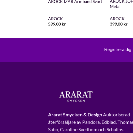
 MARC Armband
AROCK JOH
AROCK IZAR Armband Svart
Metal
K
AROCK
AROCK
kr
599,00
kr
399,00
kr
Registrera dig
Ararat Smycken & Design
Auktoriserad
återförsäljare av Pandora, Edblad, Thoma
Sabo, Caroline Svedbom och Schalins.