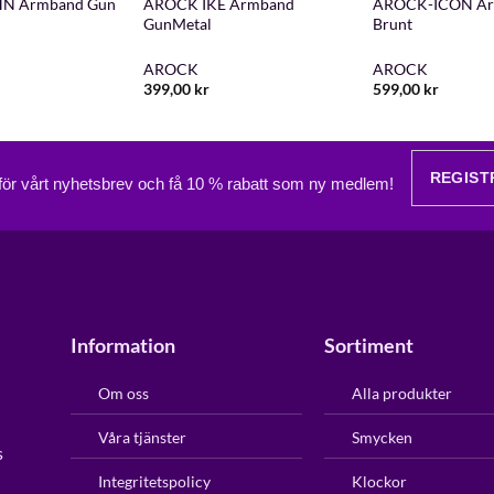
N Armband Gun
AROCK IKE Armband
AROCK-ICON A
GunMetal
Brunt
AROCK
AROCK
399,00
kr
599,00
kr
REGIST
 för vårt nyhetsbrev och få 10 % rabatt som ny medlem!
Information
Sortiment
Om oss
Alla produkter
Våra tjänster
Smycken
s
Integritetspolicy
Klockor