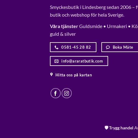
Smyckesbutik i Lindesberg sedan 2006 – f
butik och webshop för hela Sverige.
Våra tjänster
Guldsmide • Urmakeri • Kö
guld & silver
0581-45 28 82
Boka Mäte
info@araratbutik.com
Hitta oss på kartan
🛡️ Trygg handel
Au