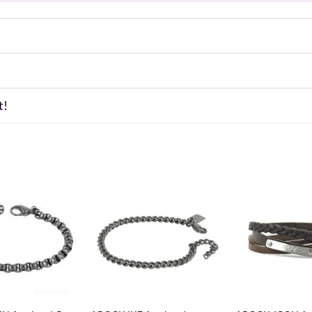
t!
+
+