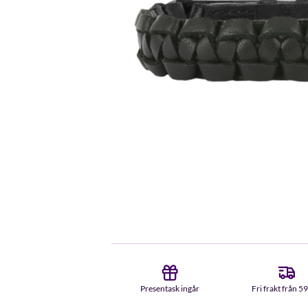
Presentask ingår
Fri frakt från 5